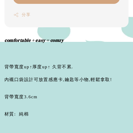
分享
comfortable + easy = comzy
背帶寬度up↑厚度up↑ 久背不累.
內襯口袋設計可放置感應卡,鑰匙等小物,輕鬆拿取!
背帶寬度3.6cm
材質:
純棉