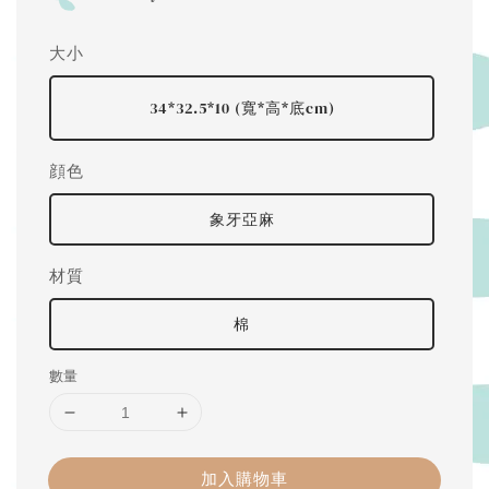
大小
34*32.5*10 (寬*高*底cm)
顔色
象牙亞麻
材質
棉
數量
加入購物車