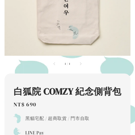
1
/
1
白狐院 COMZY 紀念側背包
Regular
NT$ 690
price
黑貓宅配 / 超商取貨 / 門市自取
LINE Pay