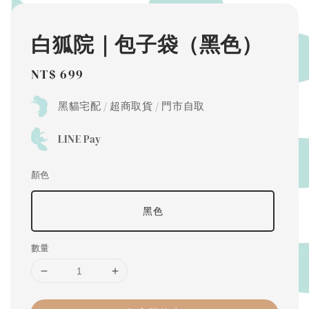
白狐院｜包子袋（黑色）
Regular
NT$ 699
price
黑貓宅配 / 超商取貨 / 門市自取
LINE Pay
顏色
黑色
數量