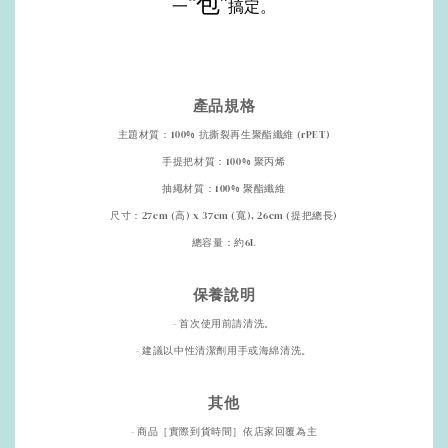
“包”
一
搞定。
產品規格
主題材質：100% 抗撕裂再生聚酯纖維 (rPET)
手提把材質：100% 聚丙烯
抽繩材質：100% 聚酯纖維
尺寸：27cm (高) x 37cm (寬), 26cm (提把總長)
總容量：約6L
保養說明
- 首次使用前請清洗。
- 建議以中性清潔劑用手或海綿清洗。
其他
- 商品［實際到貨時間］依店家回覆為主