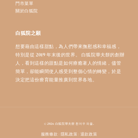
門市菜單
關於白狐院
白狐院之願
想要藉由這樣甜點，為人們帶來撫慰感和幸福感，
特別是從 2019 年末後的世界。 白狐院華夫餅的創辦
人，看到這樣的甜點是如何療癒著人的情緒，儘管
簡單，卻能瞬間使人感受到整個心情的轉變，於是
決定把這份療育能量推廣到世界各地。
© 2026 白狐院華夫餅 흰여우 와플.
服務條款
隱私政策
退款政策
|
|